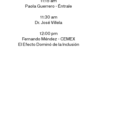
11:15 am
Paola Guerrero - Éntrale
11:30 am
Dr. José Villela
12:00 pm
Fernando Méndez - CEMEX
El Efecto Dominó de la Inclusión
30 SEPTIEMBRE
Premio Éntrale
Joaquín Vargas Guajardo
Presidente de Éntrale
Edna Jaime
Directora de México Evalúa
Sofía Ramírez
Directora de México ¿Cómo vamos?