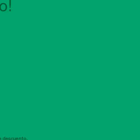
o!
e descuento.